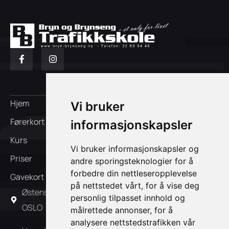
Hjem
Om oss
Vi bruker
Førerkort
FAQ
informasjonskapsler
Kurs
Ansatte
Vi bruker informasjonskapsler og
Priser
Kontakt oss
andre sporingsteknologier for å
forbedre din nettleseropplevelse
Gavekort
Påmelding
på nettstedet vårt, for å vise deg
Østensjøveien 39A 0667
personlig tilpasset innhold og
OSLO
målrettede annonser, for å
analysere nettstedstrafikken vår