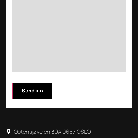
Østensjøveien 39A 0667 OSLO