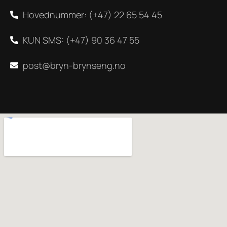
Hovednummer: (+47) 22 65 54 45
KUN SMS: (+47) 90 36 47 55
post@bryn-brynseng.no