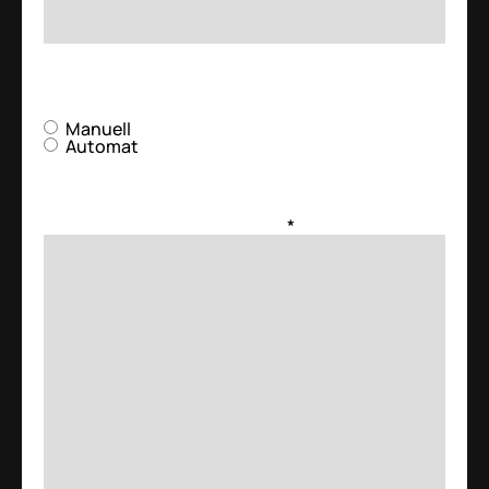
Ønsket girtype
Manuell
Automat
Vennligst fortell oss hvilke ukedager som passer
best for deg og når på døgnet
*