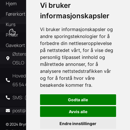
Hjem
Om oss
Vi bruker
Førerkort
FAQ
informasjonskapsler
Kurs
Ansatte
Vi bruker informasjonskapsler og
Priser
Kontakt oss
andre sporingsteknologier for å
forbedre din nettleseropplevelse
Gavekort
Påmelding
på nettstedet vårt, for å vise deg
Østensjøveien 39A 0667
personlig tilpasset innhold og
OSLO
målrettede annonser, for å
analysere nettstedstrafikken vår
Hovednummer: (+47) 22
og for å forstå hvor våre
65 54 45
besøkende kommer fra.
SMS: (+47) 90 36 47 55
Godta alle
post@bryn-brynseng.no
Avvis alle
Endre innstillinger
© 2024 Bryn og Brynseng
Personvern