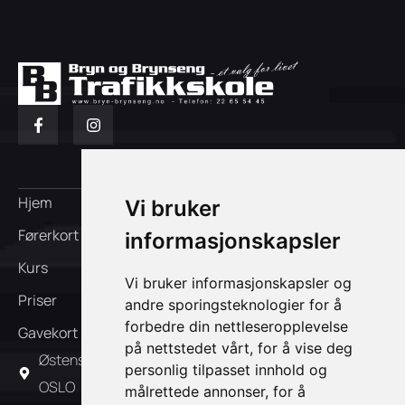
Hjem
Om oss
Vi bruker
Førerkort
FAQ
informasjonskapsler
Kurs
Ansatte
Vi bruker informasjonskapsler og
Priser
Kontakt oss
andre sporingsteknologier for å
forbedre din nettleseropplevelse
Gavekort
Påmelding
på nettstedet vårt, for å vise deg
Østensjøveien 39A 0667
personlig tilpasset innhold og
OSLO
målrettede annonser, for å